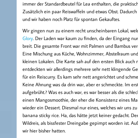
immer der Standardbeutel für Lea enthalten, die praktis
Zusätzlich ein paar Reiswaffeln und etwas Obst. Dadurch 
und wir haben noch Platz für spontan Gekauftes.
Wir gingen nun zu einem recht unscheinbaren Lokal, welc
Glory
. Der Laden war kaum zu finden, da der Eingang nur
breit. Die gesamte Front war mit Palmen und Bambus verde
Eine Mischung aus Küche, Wohnzimmer, Abstellraum und
kleinen Lokalen. Die Karte sah auf den ersten Blick auc
entdeckten wir allerdings mehrere sehr nett klingende Ge
für ein Reiscurry. Es kam sehr nett angerichtet und schme
Keine Ahnung was da drin war, aber er schmeckte. Im ers
aufgebrüht.? Was es auch war, es war besser als die schle
einen Mangosmoothie, der eher die Konsistenz eines Man
wieder ein Dessert. Diesmal nur eines, welches wir uns zu
banana sticky rice. Ha, das hätte jetzt keiner gedacht. De
Wildreis, als bissfester Dreingabe gepimpt worden ist. 
wir hier bisher hatten.