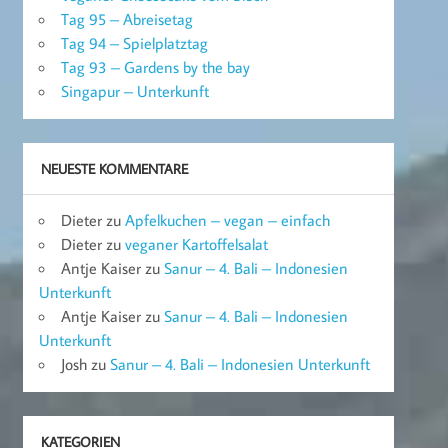
Tag 95 – Abreisetag
Tag 94 – Spielplatztag
Tag 93 – Gardens by the bay
Singapur – Unterkunft
NEUESTE KOMMENTARE
Dieter
zu
Apfelkuchen – vegan – einfach
Dieter
zu
veganer Kartoffelsalat
Antje Kaiser
zu
Sanur – 4. Bali – Indonesien
Unterkunft
Antje Kaiser
zu
Sanur – 4. Bali – Indonesien
Unterkunft
Josh
zu
Sanur – 4. Bali – Indonesien Unterkunft
KATEGORIEN