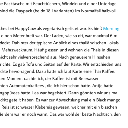
che Packtasche mit Feuchttüchern, Windeln und einer Unterlage.
sind die Daypack (beide 18 l Varianten) im Normalfall halbvoll
hes bei HappyCow als vegetarisch gelistet war. Es hieß
Morning
 einen Meter breit war. Der Laden, wie so oft, war maximal 6 m
ckt. Dahinter der typische Anblick eines thailändischen Lokals.
 Mehrzweckraum. Häufig essen und wohnen die Thais in diesen
h nicht sehr vielversprechend aus. Nach genauerem Hinsehen
richte. Es gab Tofu und Seitan auf der Karte. Wir entschieden uns
ckte hervorragend. Dazu hatte ich laut Karte eine Thai Kaffee.
ten Moment dachte ich, der Kaffee ist mit Reiswasser
chten Automatenkaffees , die ich hier schon hatte. Antje hatte
gopürees hatte. Lea war begeistert. Dann gönnten wir uns mal
 dritt geteilt haben. Es war zur Abwechslung mal ein Black mango
r Reis ist schwarzer Klebereis gewesen, welcher mit ein bisschen
Außerdem war er noch warm. Das war wohl der beste Nachtisch, den