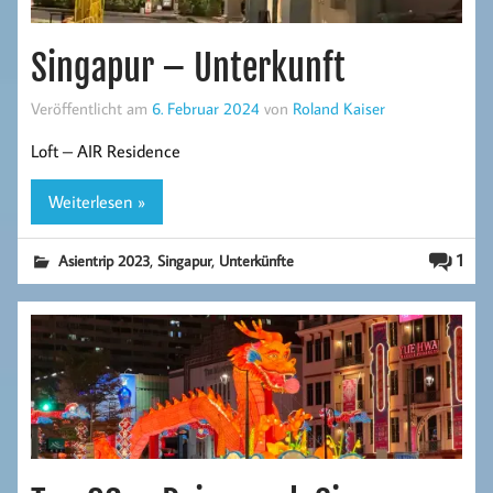
Singapur – Unterkunft
Veröffentlicht am
6. Februar 2024
von
Roland Kaiser
Loft – AIR Residence
Weiterlesen »
,
,
1
Asientrip 2023
Singapur
Unterkünfte