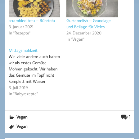
scrambled tofu – Rührtofu
Gurkenrelish – Grundlage
3. Januar 2021
und Beilage für Vieles
In "Rezepte"
24. Dezember 2020
In "Vegan"
Mittagsmahlzeit
Wie viele andere auch haben
wir als erstes Gemüse
Möhren gekocht. Wir haben
das Gemüse im Topf nicht
komplett mit Wasser
bedeckt. Eher weniger
3. Juli 2019
Wasser, damit das Gemüse
In "Babyrezepte"
mehr dünstet als kocht. So
muss auch kein
nähstoffreiches Wasser
1
Vegan
weggeschüttet werden.
Wenn der Brei zu dick ist,
Vegan
kann immer noch Wasser…