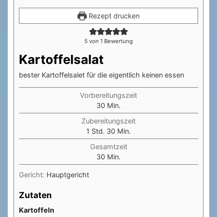
Rezept drucken
5
von 1 Bewertung
Kartoffelsalat
bester Kartoffelsalet für die eigentlich keinen essen
Vorbereitungszeit
Minuten
30
Min.
Zubereitungszeit
Stunde
Minuten
1
Std.
30
Min.
Gesamtzeit
Minuten
30
Min.
Gericht:
Hauptgericht
Zutaten
Kartoffeln