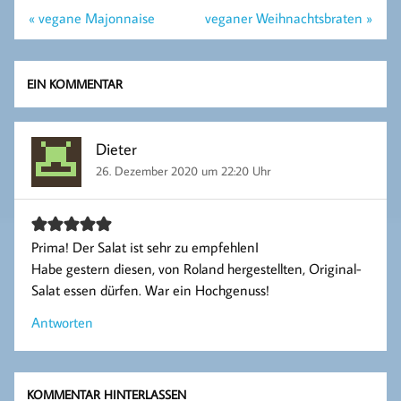
Beitragsnavigation
« vegane Majonnaise
veganer Weihnachtsbraten »
EIN KOMMENTAR
Dieter
26. Dezember 2020 um 22:20 Uhr
Prima! Der Salat ist sehr zu empfehlenI
Habe gestern diesen, von Roland hergestellten, Original-
Salat essen dürfen. War ein Hochgenuss!
Antworten
KOMMENTAR HINTERLASSEN