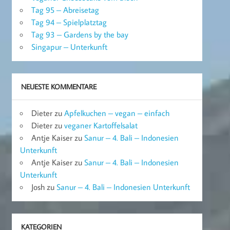
Tag 95 – Abreisetag
Tag 94 – Spielplatztag
Tag 93 – Gardens by the bay
Singapur – Unterkunft
NEUESTE KOMMENTARE
Dieter
zu
Apfelkuchen – vegan – einfach
Dieter
zu
veganer Kartoffelsalat
Antje Kaiser
zu
Sanur – 4. Bali – Indonesien
Unterkunft
Antje Kaiser
zu
Sanur – 4. Bali – Indonesien
Unterkunft
Josh
zu
Sanur – 4. Bali – Indonesien Unterkunft
KATEGORIEN