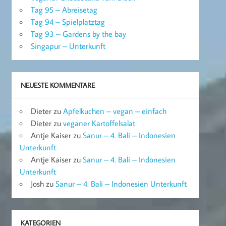
Tag 95 – Abreisetag
Tag 94 – Spielplatztag
Tag 93 – Gardens by the bay
Singapur – Unterkunft
NEUESTE KOMMENTARE
Dieter
zu
Apfelkuchen – vegan – einfach
Dieter
zu
veganer Kartoffelsalat
Antje Kaiser
zu
Sanur – 4. Bali – Indonesien
Unterkunft
Antje Kaiser
zu
Sanur – 4. Bali – Indonesien
Unterkunft
Josh
zu
Sanur – 4. Bali – Indonesien Unterkunft
KATEGORIEN