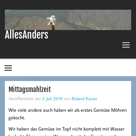
Zum
Inhalt
springen
AllesAnders
Mittagsmahlzeit
Veröffentlicht am
3. Juli 2019
von
Roland Kaiser
Wie viele andere auch haben wir als erstes Gemüse Möhren
gekocht.
Wir haben das Gemüse im Topf nicht komplett mit Wasser