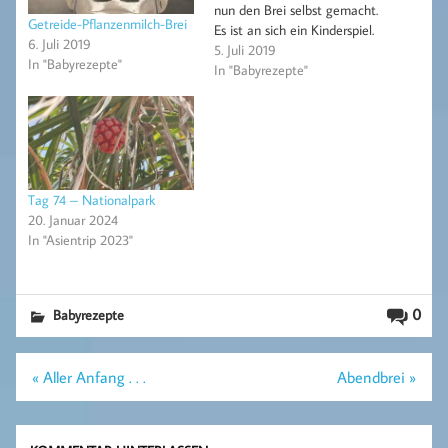
nun den Brei selbst gemacht.
Getreide-Pflanzenmilch-Brei
Es ist an sich ein Kinderspiel.
6. Juli 2019
Als Beikost sollten die
5. Juli 2019
In "Babyrezepte"
Nährstoffe erstmal Ok sein.
In "Babyrezepte"
Für eine vollwertige Mahlzeit
reicht das natürlich noch
nicht, das ist mir klar. 50 g
Hafer (kernig)25 g Dinkel 25
g…
Tag 74 – Nationalpark
20. Januar 2024
In "Asientrip 2023"
0
Babyrezepte
Beitragsnavigation
« Aller Anfang . . .
Abendbrei »