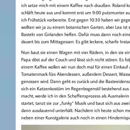
ich setze mich mit einem Kaffee nach draußen. Roland ko
schläft heute aus und kommt erst um 9:00 putzmunter aus
ich Frühstück vorbereite. Erst gegen 10:30 haben wir gege
wollten wir ja zu einem botanischen Garten, aber Lea ist s
Basteln von Girlanden helfen. Dafür muss dann noch eine 
dauert bis zum Mittagessen. Es gibt leckere, scharfe Ins
Nun baut sie einen Wagen mit vier Rädern, in den sie ein
Papa döst auf der Couch und lässt sich nicht stören. Es 
einem Kaffee wollen wir nun doch mal für einen Einkauf
Tomatenmark fürs Abendessen, außerdem Dessert, Wasser 
genossen wird. Dann geht es zurück und die Basteeidensch
sich ein Katzenkostüm im Regenbogenstil bestehend au
macht, werde ich in den Schaffensprozess als Ausmalerin
startet, tanzt sie zur „funky“ Musik und baut sich aus zw
dann ausdauernd unterhält. Nachdem ich heute schon m
neben einer Kunstgalerie auch noch in einen Hindernispar