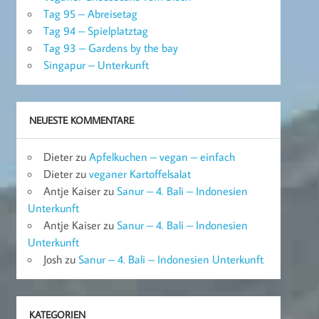
Tag 95 – Abreisetag
Tag 94 – Spielplatztag
Tag 93 – Gardens by the bay
Singapur – Unterkunft
NEUESTE KOMMENTARE
Dieter
zu
Apfelkuchen – vegan – einfach
Dieter
zu
veganer Kartoffelsalat
Antje Kaiser
zu
Sanur – 4. Bali – Indonesien
Unterkunft
Antje Kaiser
zu
Sanur – 4. Bali – Indonesien
Unterkunft
Josh
zu
Sanur – 4. Bali – Indonesien Unterkunft
KATEGORIEN