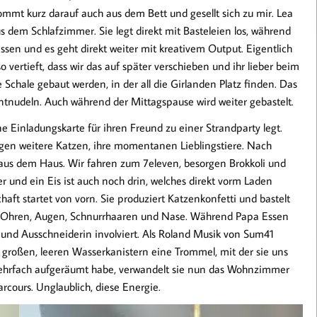
mmt kurz darauf auch aus dem Bett und gesellt sich zu mir. Lea
 dem Schlafzimmer. Sie legt direkt mit Basteleien los, während
ssen und es geht direkt weiter mit kreativem Output. Eigentlich
o vertieft, dass wir das auf später verschieben und ihr lieber beim
Schale gebaut werden, in der all die Girlanden Platz finden. Das
tantnudeln. Auch während der Mittagspause wird weiter gebastelt.
e Einladungskarte für ihren Freund zu einer Strandparty legt.
folgen weitere Katzen, ihre momentanen Lieblingstiere. Nach
 aus dem Haus. Wir fahren zum 7eleven, besorgen Brokkoli und
und ein Eis ist auch noch drin, welches direkt vorm Laden
aft startet von vorn. Sie produziert Katzenkonfetti und bastelt
s Ohren, Augen, Schnurrhaaren und Nase. Während Papa Essen
 und Ausschneiderin involviert. Als Roland Musik von Sum41
ei großen, leeren Wasserkanistern eine Trommel, mit der sie uns
ehrfach aufgeräumt habe, verwandelt sie nun das Wohnzimmer
cours. Unglaublich, diese Energie.