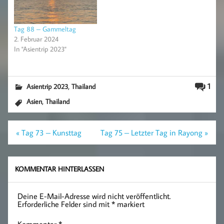
Tag 88 – Gammeltag
2. Februar 2024
In "Asientrip 2023"
,
1
Asientrip 2023
Thailand
,
Asien
Thailand
Beitragsnavigation
« Tag 73 – Kunsttag
Tag 75 – Letzter Tag in Rayong »
KOMMENTAR HINTERLASSEN
Deine E-Mail-Adresse wird nicht veröffentlicht.
Erforderliche Felder sind mit
*
markiert